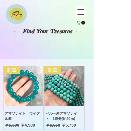
Find Your Tresures
・・
・・
新着
新着
アマゾナイト ウイグ
ペルー産アマゾナイ
ル産
ト 1連分(約40㎝)
通常価格
セール価格
通常価格
セール価格
￥5,500
￥4,500
￥6,950
￥5,750