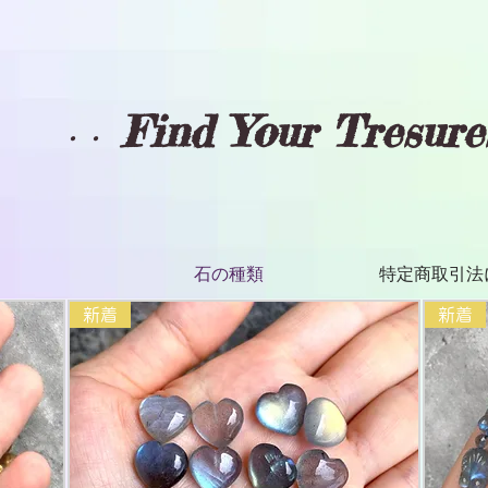
Find Your Tresur
・・
石の種類
特定商取引法
新着
新着