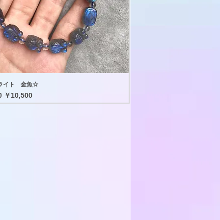
ライト 金魚☆
格
セール価格
0
￥10,500