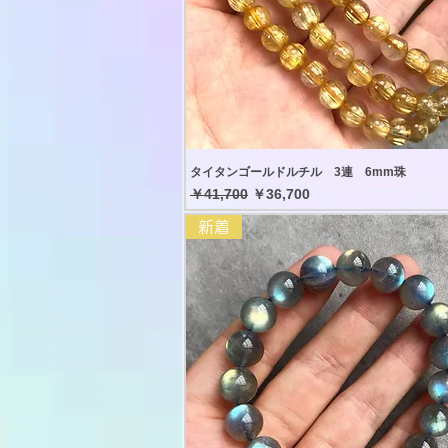
タイタンゴールドルチル 3連 6mm珠
通常価格
セール価格
￥41,700
￥36,700
新着