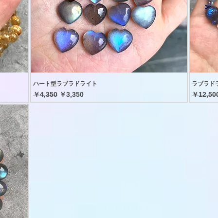
ハート型ラブラドライト
ラブラド
通常価格
セール価格
通常価
￥4,350
￥3,350
￥12,50