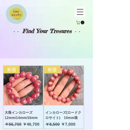
Find Your Tresures
・・
・・
新着
新着
大珠インカローズ
インカローズ(ロードク
12mm/14mm/16mm
ロサイト) 10mm珠
通常価格
セール価格
通常価格
セール価格
￥56,700
￥46,700
￥8,500
￥7,000